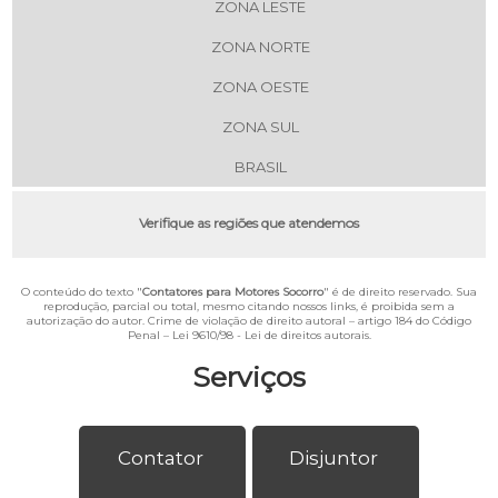
ZONA LESTE
ZONA NORTE
ZONA OESTE
ZONA SUL
BRASIL
Verifique as regiões que atendemos
O conteúdo do texto "
Contatores para Motores Socorro
" é de direito reservado. Sua
reprodução, parcial ou total, mesmo citando nossos links, é proibida sem a
autorização do autor. Crime de violação de direito autoral – artigo 184 do Código
Penal –
Lei 9610/98 - Lei de direitos autorais
.
Serviços
Contator
Disjuntor