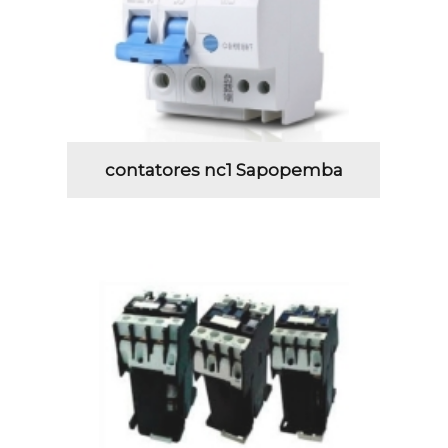
contatores nc1 Sapopemba