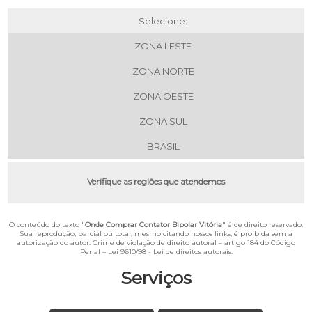
Selecione:
ZONA LESTE
ZONA NORTE
ZONA OESTE
ZONA SUL
BRASIL
Verifique as regiões que atendemos
O conteúdo do texto "
Onde Comprar Contator Bipolar Vitória
" é de direito reservado.
Sua reprodução, parcial ou total, mesmo citando nossos links, é proibida sem a
autorização do autor. Crime de violação de direito autoral – artigo 184 do Código
Penal –
Lei 9610/98 - Lei de direitos autorais
.
Serviços