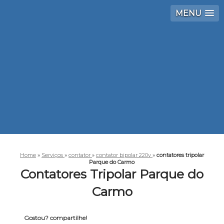
MENU
Home
»
Serviços
»
contator
»
contator bipolar 220v
»
contatores tripolar
Parque do Carmo
Contatores Tripolar Parque do
Carmo
Gostou? compartilhe!