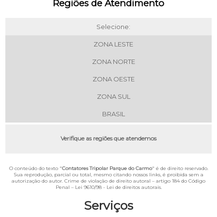
Regiões de Atendimento
Selecione:
ZONA LESTE
ZONA NORTE
ZONA OESTE
ZONA SUL
BRASIL
Verifique as regiões que atendemos
O conteúdo do texto "
Contatores Tripolar Parque do Carmo
" é de direito reservado.
Sua reprodução, parcial ou total, mesmo citando nossos links, é proibida sem a
autorização do autor. Crime de violação de direito autoral – artigo 184 do Código
Penal –
Lei 9610/98 - Lei de direitos autorais
.
Serviços