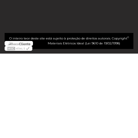
©
O inteiro teor deste site está sujeito à proteção de direitos autorais. Copyright
Materiais Elétricos Ideal (Lei 9610 de 19/02/1998)