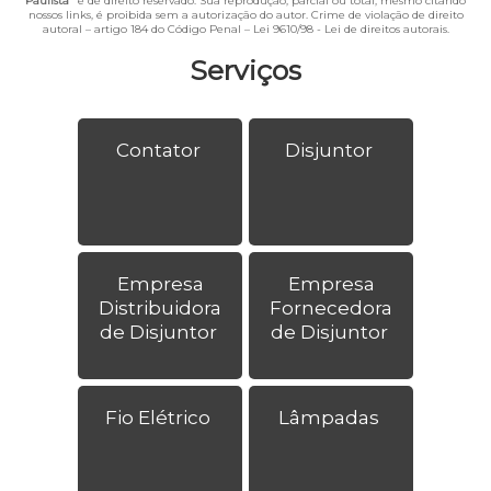
Paulista
" é de direito reservado. Sua reprodução, parcial ou total, mesmo citando
nossos links, é proibida sem a autorização do autor. Crime de violação de direito
autoral – artigo 184 do Código Penal –
Lei 9610/98 - Lei de direitos autorais
.
Serviços
Contator
Disjuntor
Empresa
Empresa
Distribuidora
Fornecedora
de Disjuntor
de Disjuntor
Fio Elétrico
Lâmpadas